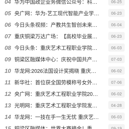
华为中国政企业务微信公众号：科创赋能 产教协同 | 重庆艺术工程...
06-25
央广网：华为-艺工现代智能产业学院赋能数字人才培养
06-23
今日头条视频：产教共生智创未来——重庆艺术工程职业学院2026年产...
06-04
重庆铜梁万达广场：【高校毕业展】以“境生万象”之名，见证青年设...
06-23
今日头条：重庆艺术工程职业学院启动2026年产教融合活动月
06-03
铜梁区融媒体中心：庆祝中国共产党成立105周年｜重庆艺术工程职业学...
07-03
华龙网:2026法国设计奖揭晓 重庆建筑设计摘得一金一银
06-02
新华社：首位获全国劳模称号女外卖员 “95后”姑娘廖泽萌的“飞驰人生
07-06
央广网：重庆艺术工程职业学院2026产教融合活动月启动
06-02
光明网：重庆艺术工程职业学院发布《邱少云交响组曲》
04-28
华龙网：一技在手一生无忧 重庆艺术工程职业学院艺术教育学院职业...
06-03
铜梁区融媒体：世界大赛摘金！重庆艺术工程职业学院载誉归来首秀惊艳
09-19