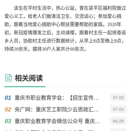
该生在平时生活中，热心公益，曾在梁平区福利院做过
爱心义工，给老人们做清洁卫生、交流谈心；参加爱心捐
助，跟着当地爱心捐助中心帮扶需要帮助的家庭。
2020
年
初，新冠疫情爆发之后，主动请缨，跟着村主任一起排查返
乡人员，协助村主任进行数据统计，从早上
8
点至晚上
8
点，
持续
20
余天，摸排
30
户人家共计
60
余次。
相关阅读
重庆市职业教育学会：【招生宣传季】重庆艺术工程职业学院
07-03
央广网：重庆艺工职院少云思政汇演“声”入人心
07-03
重庆职业教育学会微信公众号 重庆艺术工程职业学院“三把钥匙”开...
06-29