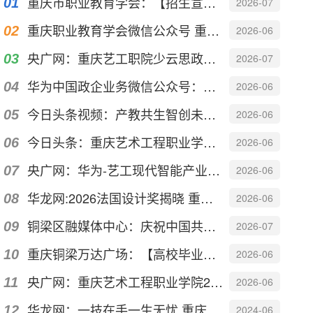
重庆市职业教育学会：【招生宣传季】重庆艺术工程职业学院
2026-07
重庆职业教育学会微信公众号 重庆艺术工程职业学院“三把钥匙”开启艺术类职教产教融...
2026-06
央广网：重庆艺工职院少云思政汇演“声”入人心
2026-07
华为中国政企业务微信公众号：科创赋能 产教协同 | 重庆艺术工程职业学院携手华为...
2026-06
今日头条视频：产教共生智创未来——重庆艺术工程职业学院2026年产教融合活动月
2026-06
今日头条：重庆艺术工程职业学院启动2026年产教融合活动月
2026-06
央广网：华为-艺工现代智能产业学院赋能数字人才培养
2026-06
华龙网:2026法国设计奖揭晓 重庆建筑设计摘得一金一银
2026-06
铜梁区融媒体中心：庆祝中国共产党成立105周年｜重庆艺术工程职业学院举行“少云思政...
2026-07
重庆铜梁万达广场：【高校毕业展】以“境生万象”之名，见证青年设计力量的时代答卷
2026-06
央广网：重庆艺术工程职业学院2026产教融合活动月启动
2026-06
华龙网：一技在手一生无忧 重庆艺术工程职业学院艺术教育学院职业教育活动月落幕
2024-06