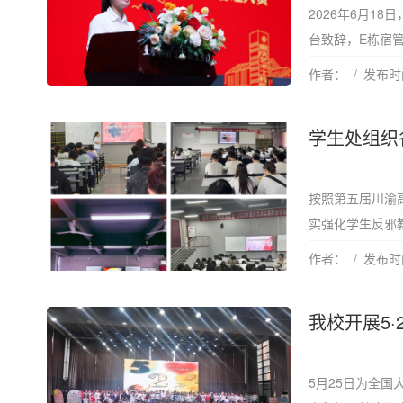
2026年6月1
台致辞，E栋宿管
作者：
发布时间
学生处组织
按照第五届川渝
实强化学生反邪教
作者：
发布时间
我校开展5
5月25日为全