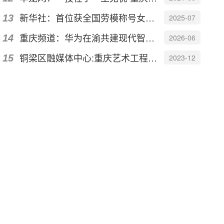
新华社：首位获全国劳模称号女外卖员 “95后”姑娘廖泽萌的“飞驰人生
2025-07
重庆频道：华为在渝共建现代智能产业学院 聚焦“AI+艺术”人才培养
2026-06
铜梁区融媒体中心:重庆艺术工程职院艺术设计学院党支部与广西两所高校开展线上交流暨...
2023-12