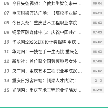
今日头条视频：产教共生智创未来——重庆艺术工程职业学院2026年产...
06-04
重庆铜梁万达广场：【高校毕业展】以“境生万象”之名，见证青年设...
06-23
今日头条：重庆艺术工程职业学院启动2026年产教融合活动月
06-03
铜梁区融媒体中心：庆祝中国共产党成立105周年｜重庆艺术工程职业学...
07-03
华龙网:2026法国设计奖揭晓 重庆建筑设计摘得一金一银
06-02
华龙网：一技在手一生无忧 重庆艺术工程职业学院艺术教育学院职业...
06-03
新华社：首位获全国劳模称号女外卖员 “95后”姑娘廖泽萌的“飞驰人生
07-06
央广网：重庆艺术工程职业学院2026产教融合活动月启动
06-02
重庆日报客户端：铜梁人才|胡洪：用巧手裁剪时尚把热爱变成事业
12-13
光明网：重庆艺术工程职业学院发布《邱少云交响组曲》
04-28